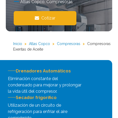
Atlas Copco, Compresoras
Cotizar
Inicio
>
Atlas Copco
>
Compresoras
>
Compresoras
Exentas de Aceite
Drenadores Automáticos
Eliminación constante del
condensado para mejorar y prolongar
la vida útil del compresor.
Secador frigorífico
Utilización de un circuito de
refrigeración para enfriar el aire
comprimido.