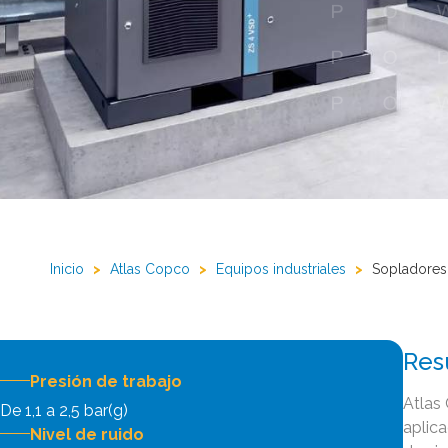
Inicio
>
Atlas Copco
>
Equipos industriales
>
Sopladores
Res
Presión de trabajo
Atlas
De 1,1 a 2,5 bar(g)
aplic
Nivel de ruido