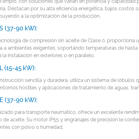
re limpio, con soluciones que varían en potencia y capacidad
ria. Destacan por su alta eficiencia energética, bajos costos 
ibuyendo a la optimización de la producción.
S (37-90 kW):
ecnología de compresión sin aceite de Clase 0, proporciona u
a a ambientes exigentes, soportando temperaturas de hasta 
ta la instalación en exteriores o en paralelo​.
L (15-45 kW):
strucción sencilla y duradera, utiliza un sistema de lóbulos q
ntornos hostiles y aplicaciones de tratamiento de aguas, tran
E (37-90 kW):
izado para transporte neumático, ofrece un excelente rendimi
 de aceite. Su motor IP55 y engranajes de precisión le confi
ntes con polvo o humedad​.