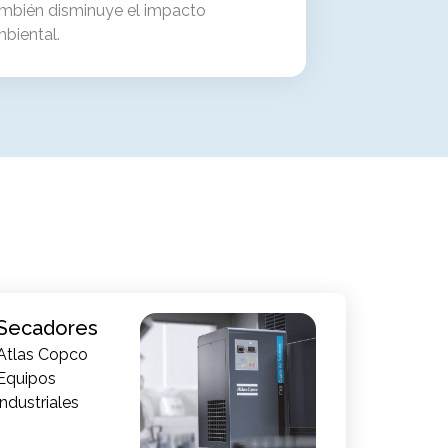
mbién disminuye el impacto
biental.
Secadores
Atlas Copco
Equipos
industriales