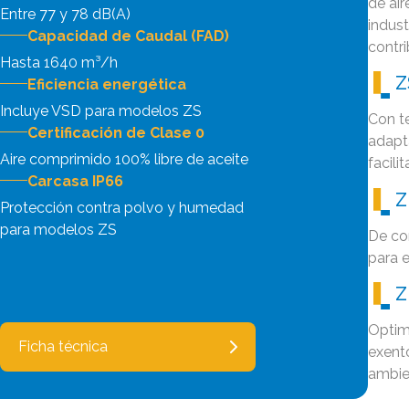
de ai
Entre 77 y 78 dB(A)
indust
Capacidad de Caudal (FAD)
contr
Hasta 1640 m³/h
Z
Eficiencia energética
Incluye VSD para modelos ZS
Con t
Certificación de Clase 0
adapt
Aire comprimido 100% libre de aceite
facili
Carcasa IP66
Z
Protección contra polvo y humedad
para modelos ZS
De con
para e
Z
Optim
Ficha técnica
exento
ambie