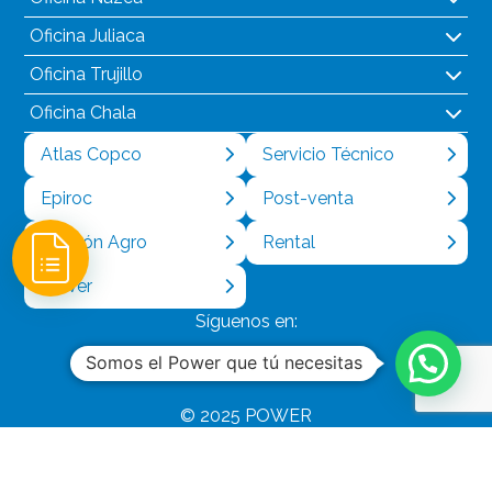
Oficina Juliaca
Oficina Trujillo
Oficina Chala
Atlas Copco
Servicio Técnico
Epiroc
Post-venta
División Agro
Rental
Power
Síguenos en:
Somos el Power que tú necesitas
© 2025 POWER