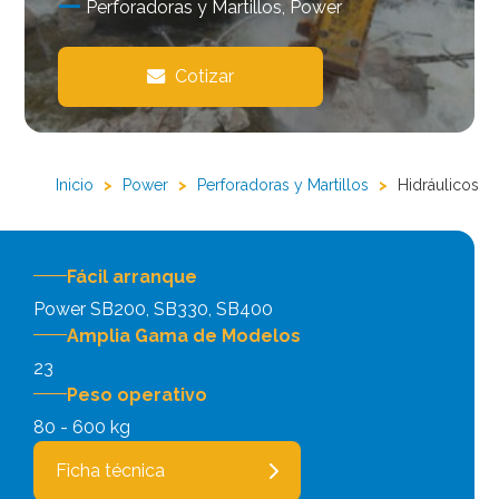
Perforadoras y Martillos, Power
Cotizar
Inicio
>
Power
>
Perforadoras y Martillos
>
Hidráulicos
Fácil arranque
Power SB200, SB330, SB400
Amplia Gama de Modelos
23
Peso operativo
80 - 600 kg
Ficha técnica