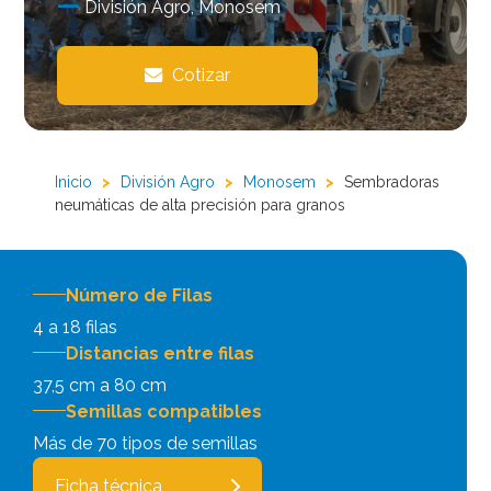
División Agro, Monosem
Cotizar
Inicio
>
División Agro
>
Monosem
>
Sembradoras
neumáticas de alta precisión para granos
Número de Filas
4 a 18 filas
Distancias entre filas
37,5 cm a 80 cm
Semillas compatibles
Más de 70 tipos de semillas
Ficha técnica